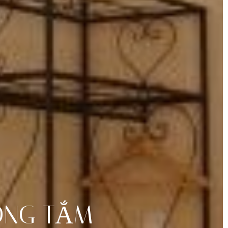
ÒNG
TẮM