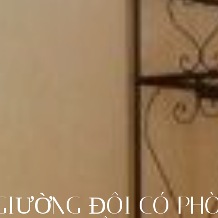
GIƯỜNG
ĐÔI
CÓ
PH