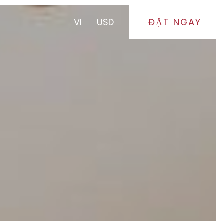
VI
USD
ĐẶT NGAY