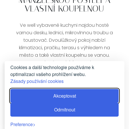
MANŽELSKOU POSTELÍ A
VLASTNÍ KOUPELNOU
Ve well vybavené kuchyni najdou hosté
varnou desku, lednici, mikrovlnnou troubu a
toustovač. Dvoulůžkový pokoj nabízí
klimatizaci, pračku, terasu s výhledem na
město a také vlastní koupelnu se vanou.
Jednotka nabízí 1 postel.
Cookies a další technologie používáme k
optimalizaci vašeho prohlížení webu.
REZERVOVAT NYNÍ
Zásady používání cookies
Akceptovat
Odmítnout
Preference