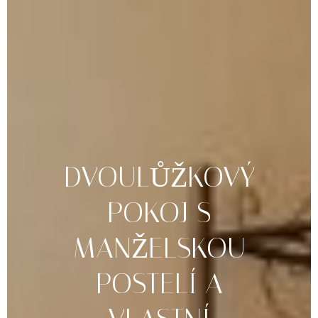
DVOULŮŽKOVÝ
POKOJ
S
MANŽELSKOU
POSTELÍ
A