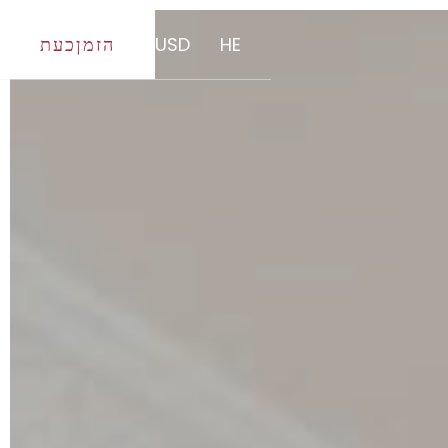
HE
USD
הזמןכעת