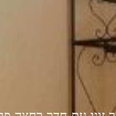
ר
זוגי
עם
חדר
רחצה
פר