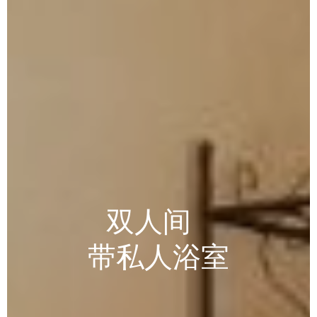
双人间
-
带私人浴室