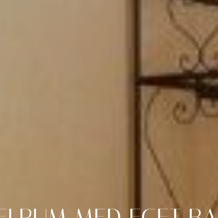
ELRUM
MED
EGET
B