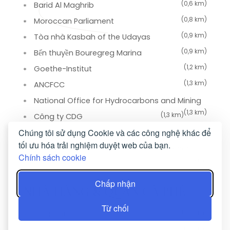
(0,6 km)
Barid Al Maghrib
(0,8 km)
Moroccan Parliament
(0,9 km)
Tòa nhà Kasbah of the Udayas
(0,9 km)
Bến thuyền Bouregreg Marina
(1,2 km)
Goethe-Institut
(1,3 km)
ANCFCC
National Office for Hydrocarbons and Mining
(1,3 km)
(1,3 km)
Công ty CDG
(1,5 km)
Chúng tôi sử dụng Cookie và các công nghệ khác để
Tháp Hassan
tối ưu hóa trải nghiệm duyệt web của bạn.
National Institute for Agricultural Research
Chính sách cookie
(1,8 km)
Chấp nhận
NHÀ HÀNG & QUÁN CÀ PHÊ
Từ chối
(0,2 km)
Dar Rbatia
(0,5 km)
Dinarjat