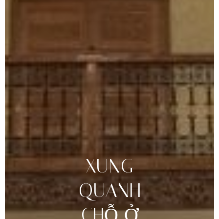
XUNG
QUANH
CHỖ
Ở