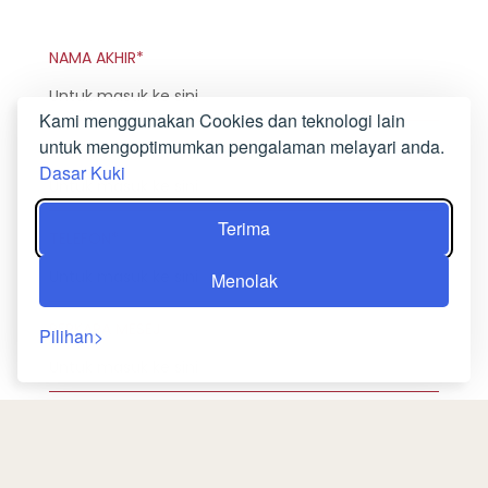
NAMA AKHIR*
Kami menggunakan Cookies dan teknologi lain
untuk mengoptimumkan pengalaman melayari anda.
ALAMAT EMEL*
Dasar Kuki
Terima
TELEFON*
Menolak
PERKARA MESEJ
Pilihan
MESEJ*