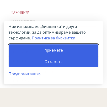
ФАМИЛИЯ*
Ние използваме „бисквитки“ и други
технологии, за да оптимизираме вашето
ИМЕЙЛ АДРЕС*
сърфиране.
Политика за бисквитки
приемете
ТЕЛЕФОН*
Откажете
ТЕМА НА СЪОБЩЕНИЕТО
Предпочитания
СЪОБЩЕНИЕ*