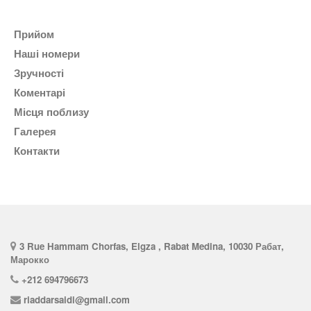
Прийом
наші номери
Зручності
коментарі
Місця поблизу
галерея
контакти
3 Rue Hammam Chorfas, Elgza , Rabat Medina, 10030 Рабат,
Марокко
+212 694796673
riaddarsaidi@gmail.com