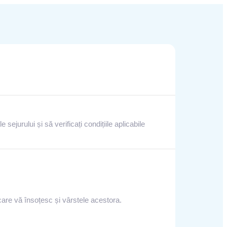
 sejurului și să verificați condițiile aplicabile
care vă însoțesc și vârstele acestora.