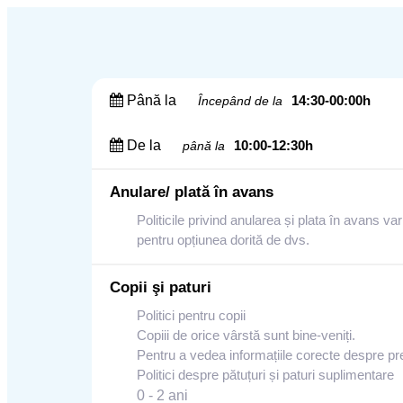
Până la
14:30-00:00h
Începând de la
De la
10:00-12:30h
până la
Anulare/ plată în avans
Politicile privind anularea și plata în avans var
pentru opțiunea dorită de dvs.
Copii şi paturi
Politici pentru copii
Copiii de orice vârstă sunt bine-veniți.
Pentru a vedea informațiile corecte despre pre
Politici despre pătuțuri și paturi suplimentare
0 - 2 ani